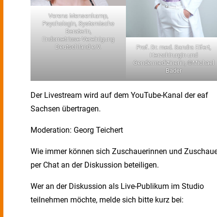
Verena Mensenkamp,
Psychologin, Systemische
Beraterin,
Endometriose-Vereinigung
Deutschland e.V.
Prof. Dr. med. Sandra Eifert,
Herzchirurgin und
Gendermedizinerin, ©Michael
Bader
Der Livestream wird auf dem YouTube-Kanal der eaf
Sachsen übertragen.
Moderation: Georg Teichert
Wie immer können sich Zuschauerinnen und Zuschaue
per Chat an der Diskussion beteiligen.
Wer an der Diskussion als Live-Publikum im Studio
teilnehmen möchte, melde sich bitte kurz bei: