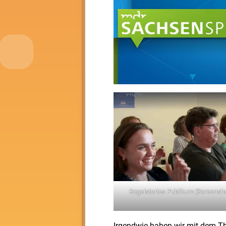
Begeistertes Publikum (Screensh
Irgendwie haben wir mit dem Th