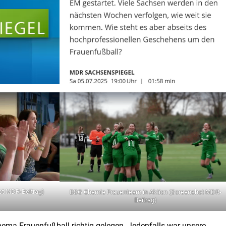
ot MDR-Beitrag)
BSG Chemie Frauenteam in Aktion (Screenshot MDR-
Beitrag)
ema Frauenfußball richtig gelegen. Jedenfalls war unsere