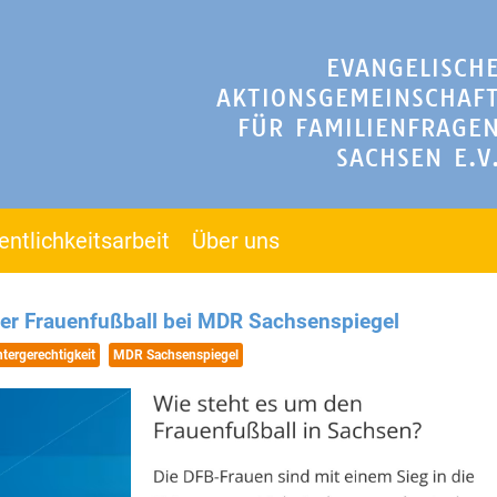
EVANGELISCH
AKTIONSGEMEINSCHAF
FÜR FAMILIENFRAGE
SACHSEN E.V
entlichkeitsarbeit
Über uns
ber Frauenfußball bei MDR Sachsenspiegel
tergerechtigkeit
MDR Sachsenspiegel