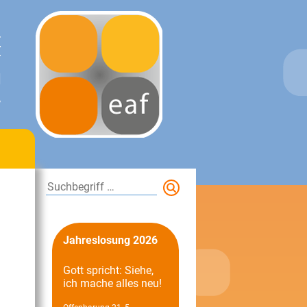
E
T
N
.
Suchen
Jahreslosung 2026
Gott spricht: Siehe,
ich mache alles neu!