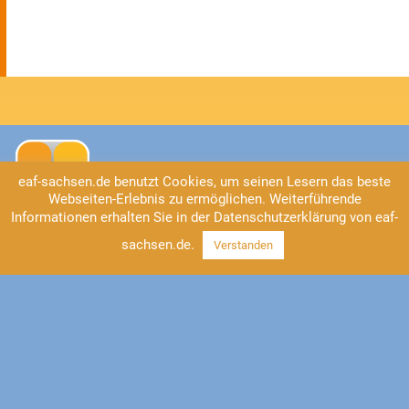
eaf-sachsen.de benutzt Cookies, um seinen Lesern das beste
Webseiten-Erlebnis zu ermöglichen. Weiterführende
Informationen erhalten Sie in der Datenschutzerklärung von eaf-
sachsen.de.
Verstanden
Kontakt
EAF Sachsen
Universitätsstraße 2
04109 Leipzig
Tel: 0341/41 37-555
https://www.eaf-sachsen.de
info@eaf-sachsen.de