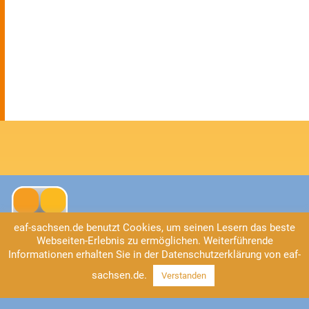
eaf-sachsen.de benutzt Cookies, um seinen Lesern das beste
Webseiten-Erlebnis zu ermöglichen. Weiterführende
Informationen erhalten Sie in der Datenschutzerklärung von eaf-
Kontakt
sachsen.de.
Verstanden
EAF Sachsen
Universitätsstraße 2