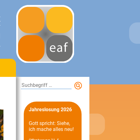
E
T
N
.
Suchen
Jahreslosung 2026
Gott spricht: Siehe,
ich mache alles neu!