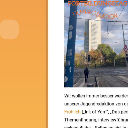
Wir wollen immer besser werde
unserer Jugendredaktion von 
Fröhlich
(„Ink of Yam“, „Das per
Themenfindung, Interviewführu
welche Bilder… Selten so viel in 