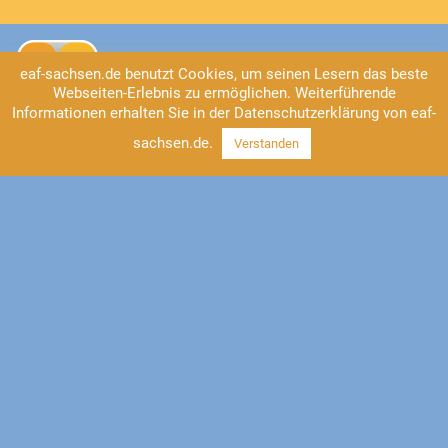
eaf-sachsen.de benutzt Cookies, um seinen Lesern das beste
Webseiten-Erlebnis zu ermöglichen. Weiterführende
Informationen erhalten Sie in der Datenschutzerklärung von eaf-
sachsen.de.
Verstanden
Kontakt
EAF Sachsen
Universitätsstraße 2
04109 Leipzig
Tel: 0341/41 37-555
https://www.eaf-sachsen.de
info@eaf-sachsen.de
Impressum
Datenschutz
Facebook
Instagram
YouTube