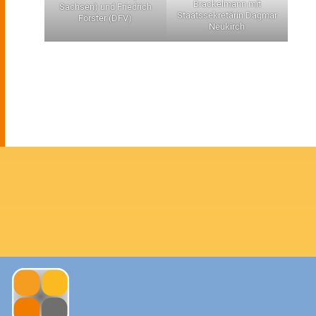
Brackelmann mit
Sachsen) und Friedrich
Staatssekretärin Dagmar
Förster (DFV)
Neukirch