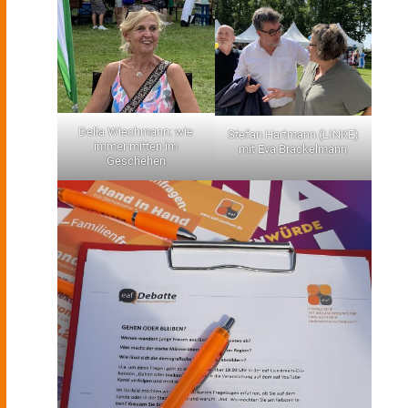
Delia Wiechmann: wie
Stefan Hartmann (LINKE)
immer mitten im
mit Eva Brackelmann
Geschehen