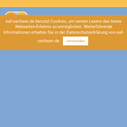
eaf-sachsen.de benutzt Cookies, um seinen Lesern das beste
Webseiten-Erlebnis zu ermöglichen. Weiterführende
Informationen erhalten Sie in der Datenschutzerklärung von eaf-
sachsen.de.
Verstanden
Kontakt
EAF Sachsen
Universitätsstraße 2
04109 Leipzig
Tel: 0341/41 37-555
https://www.eaf-sachsen.de
info@eaf-sachsen.de
Impressum
Datenschutz
Facebook
Instagram
YouTube