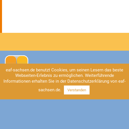
eaf-sachsen.de benutzt Cookies, um seinen Lesern das beste
Webseiten-Erlebnis zu ermöglichen. Weiterführende
Informationen erhalten Sie in der Datenschutzerklärung von eaf-
sachsen.de.
Verstanden
Kontakt
EAF Sachsen
Universitätsstraße 2
04109 Leipzig
Tel: 0341/41 37-555
https://www.eaf-sachsen.de
info@eaf-sachsen.de