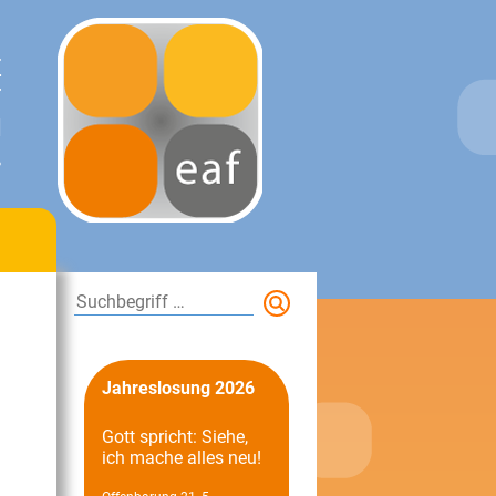
E
T
N
.
Suchen
Jahreslosung 2026
Gott spricht: Siehe,
ich mache alles neu!