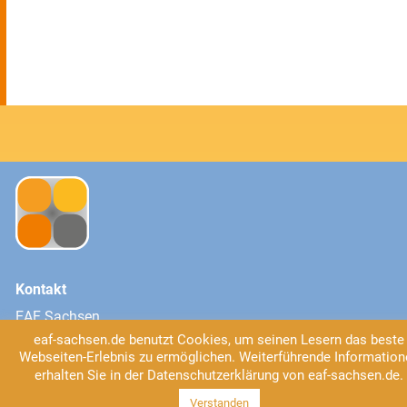
Kontakt
EAF Sachsen
Universitätsstraße 2
eaf-sachsen.de benutzt Cookies, um seinen Lesern das beste
04109 Leipzig
Webseiten-Erlebnis zu ermöglichen. Weiterführende Information
Tel: 0341/41 37-555
erhalten Sie in der Datenschutzerklärung von eaf-sachsen.de.
https://www.eaf-sachsen.de
Verstanden