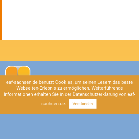
eaf-sachsen.de benutzt Cookies, um seinen Lesern das beste
Webseiten-Erlebnis zu ermöglichen. Weiterführende
Informationen erhalten Sie in der Datenschutzerklärung von eaf-
sachsen.de.
Kontakt
Verstanden
EAF Sachsen
Universitätsstraße 2
04109 Leipzig
Tel: 0341/41 37-555
https://www.eaf-sachsen.de