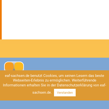
eaf-sachsen.de benutzt Cookies, um seinen Lesern das beste
Webseiten-Erlebnis zu ermöglichen. Weiterführende
Informationen erhalten Sie in der Datenschutzerklärung von eaf-
Kontakt
sachsen.de.
Verstanden
EAF Sachsen
Universitätsstraße 2
04109 Leipzig