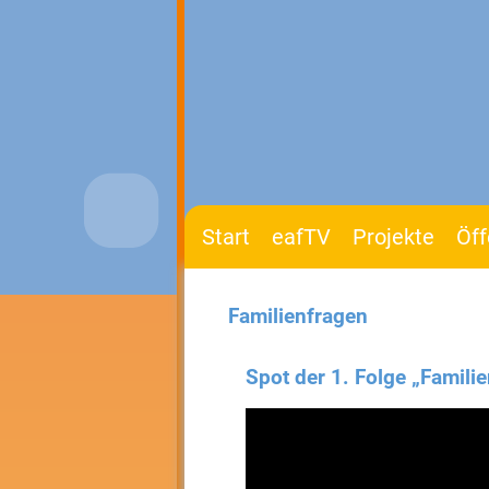
Start
eafTV
Projekte
Öff
Familienfragen
Spot der 1. Folge „Famil