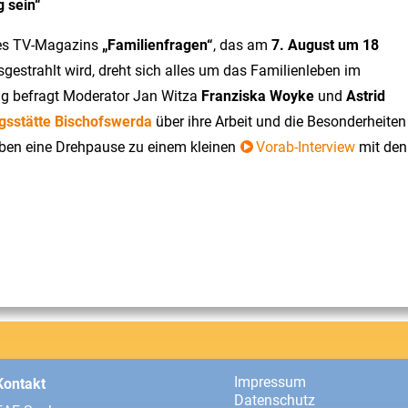
g sein“
res TV-Magazins
„Familienfragen“
, das am
7. August um 18
gestrahlt wird, dreht sich alles um das Familienleben im
ng befragt Moderator Jan Witza
Franziska Woyke
und
Astrid
gsstätte Bischofswerda
über ihre Arbeit und die Besonderheiten
aben eine Drehpause zu einem kleinen
Vorab-Interview
mit den
Impressum
Kontakt
Datenschutz