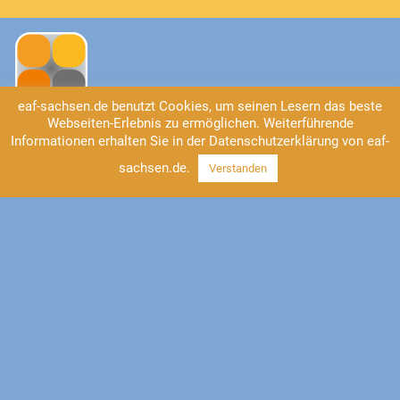
eaf-sachsen.de benutzt Cookies, um seinen Lesern das beste
Webseiten-Erlebnis zu ermöglichen. Weiterführende
Informationen erhalten Sie in der Datenschutzerklärung von eaf-
Kontakt
sachsen.de.
EAF Sachsen
Verstanden
Universitätsstraße 2
04109 Leipzig
Tel: 0341/41 37-555
https://www.eaf-sachsen.de
info@eaf-sachsen.de
Impressum
Datenschutz
Facebook
Instagram
YouTube