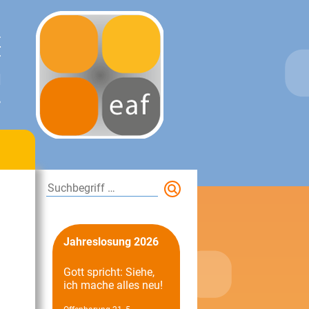
E
T
N
.
Suchen
Jahreslosung 2026
Gott spricht: Siehe,
ich mache alles neu!