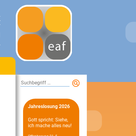
E
T
N
.
Suchen
Jahreslosung 2026
Gott spricht: Siehe,
ich mache alles neu!