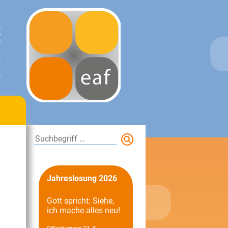
E
T
N
.
Suchen
Jahreslosung 2026
Gott spricht: Siehe,
ich mache alles neu!