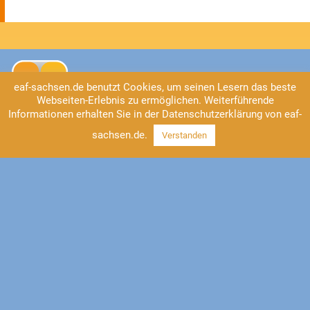
eaf-sachsen.de benutzt Cookies, um seinen Lesern das beste
Webseiten-Erlebnis zu ermöglichen. Weiterführende
Informationen erhalten Sie in der Datenschutzerklärung von eaf-
sachsen.de.
Verstanden
Kontakt
EAF Sachsen
Universitätsstraße 2
04109 Leipzig
Tel: 0341/41 37-555
https://www.eaf-sachsen.de
info@eaf-sachsen.de
Impressum
Datenschutz