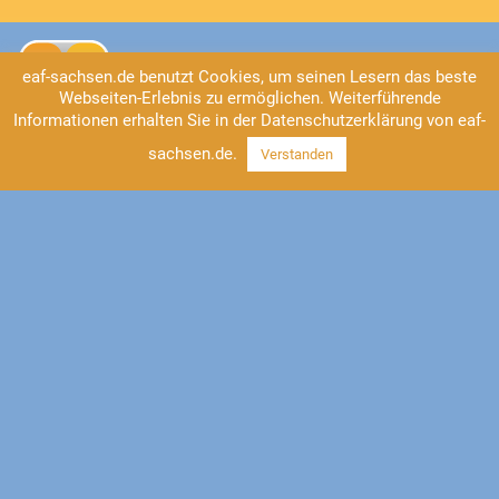
eaf-sachsen.de benutzt Cookies, um seinen Lesern das beste
Webseiten-Erlebnis zu ermöglichen. Weiterführende
Informationen erhalten Sie in der Datenschutzerklärung von eaf-
sachsen.de.
Verstanden
Kontakt
EAF Sachsen
Universitätsstraße 2
04109 Leipzig
Tel: 0341/41 37-555
https://www.eaf-sachsen.de
info@eaf-sachsen.de
Impressum
Datenschutz
Facebook
Instagram
YouTube