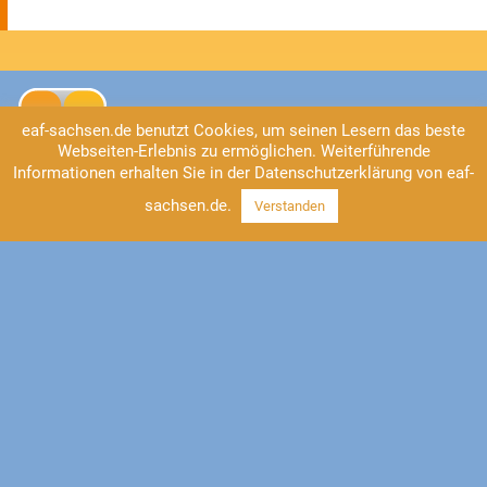
eaf-sachsen.de benutzt Cookies, um seinen Lesern das beste
Webseiten-Erlebnis zu ermöglichen. Weiterführende
Informationen erhalten Sie in der Datenschutzerklärung von eaf-
sachsen.de.
Verstanden
Kontakt
EAF Sachsen
Universitätsstraße 2
04109 Leipzig
Tel: 0341/41 37-555
https://www.eaf-sachsen.de
info@eaf-sachsen.de
Impressum
Datenschutz
Facebook