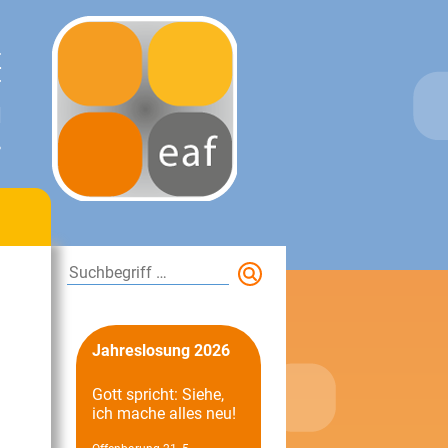
E
T
N
.
Suchen
Jahreslosung 2026
Gott spricht: Siehe,
ich mache alles neu!