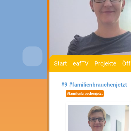
Start
eafTV
Projekte
Öff
#9 #familienbrauchenjetzt
#familienbrauchenjetzt