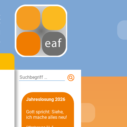
E
T
N
.
Suchen
Jahreslosung 2026
Gott spricht: Siehe,
ich mache alles neu!