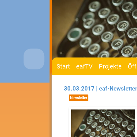
Start
eafTV
Projekte
Öff
30.03.2017 | eaf-Newslette
Newsletter