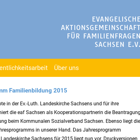
EVANGELISCH
AKTIONSGEMEINSCHAF
FÜR FAMILIENFRAGE
SACHSEN E.V
entlichkeitsarbeit
Über uns
mm Familienbildung 2015
e in der Ev.-Luth. Landeskirche Sachsens und für ihre
iert die eaf Sachsen als Kooperationspartnerin die Beantragung
ng beim Kommunalen Sozialverband Sachsen. Ebenso liegt di
ahresprogramms in unserer Hand. Das Jahresprogramm
. Landeskirche Sachsens für 2015 liegt nun vor. Druckversionen