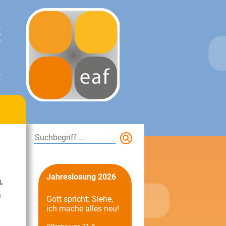
E
T
N
.
Suchen
Jahreslosung 2026
,
e
Gott spricht: Siehe,
ich mache alles neu!