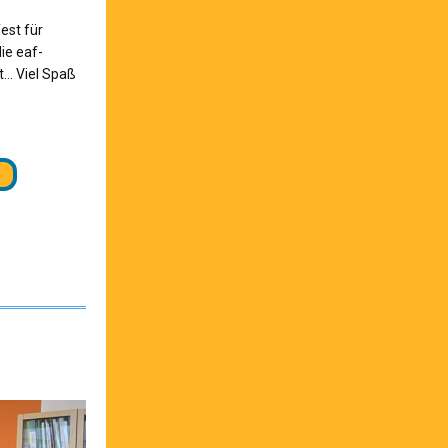
st für
ie eaf-
t… Viel Spaß