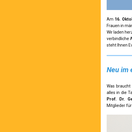
Am
16. Okto
Frauen in mä
Wir laden her
verbindliche 
steht Ihnen 
Neu im 
Was braucht 
alles in die T
Prof. Dr. G
Mitglieder f