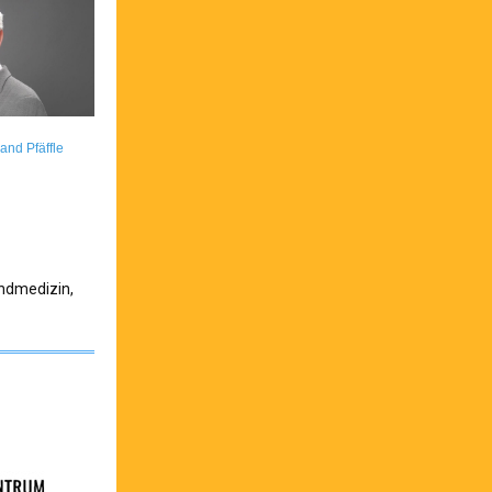
land Pfäffle
endmedizin,