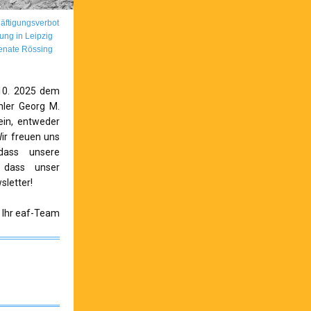
häftigungsverbot
ung in Leipzig
enate Rössing
.10. 2025 dem
hler Georg M.
ein, entweder
ir freuen uns
dass unsere
 dass unser
letter!
Ihr eaf-Team