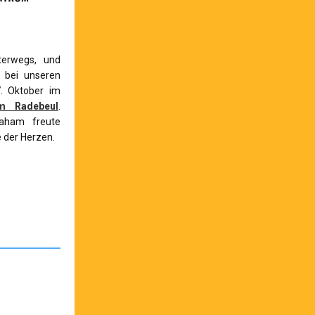
terwegs, und
 bei unseren
7. Oktober im
um Radebeul
.
raham freute
 der Herzen.