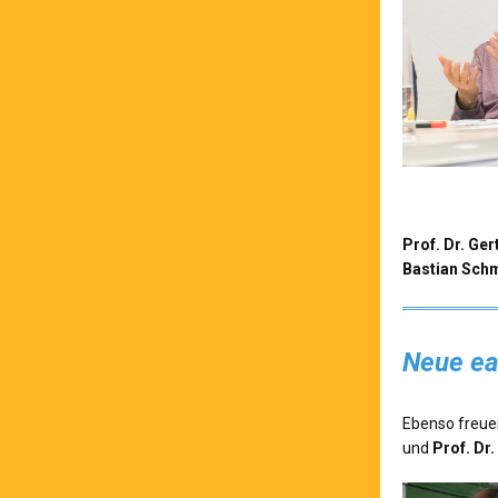
Prof. Dr. Ger
Bastian Sch
Neue ea
Ebenso freuen
und
Prof. Dr.