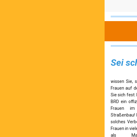
Sei sc
wissen Sie, 
Frauen auf d
Sie sich fest:
BRD ein offiz
Frauen im
Straßenbau! I
solches Verb
Frauen in vie
als Maur