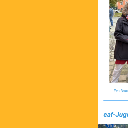
Eva Brac
eaf-Jug