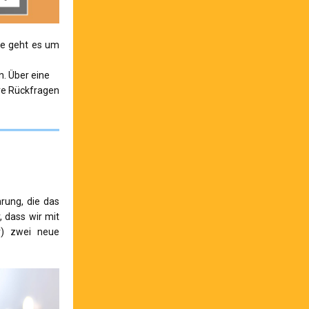
tte geht es um
n. Über eine
ere Rückfragen
rung, die das
r, dass wir mit
er) zwei neue