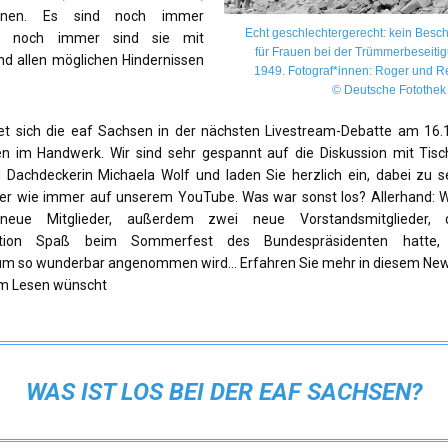
innen. Es sind noch immer
Echt geschlechtergerecht: kein Besc
d noch immer sind sie mit
für Frauen bei der Trümmerbeseitig
nd allen möglichen Hindernissen
1949.
Fotograf*innen: Roger und R
© Deutsche Fotothek
 sich die eaf Sachsen in der nächsten Livestream-Debatte am 16
 im Handwerk. Wir sind sehr gespannt auf die Diskussion mit Tisc
 Dachdeckerin Michaela Wolf und laden Sie herzlich ein, dabei zu s
der wie immer auf unserem YouTube. Was war sonst los? Allerhand: W
neue Mitglieder, außerdem zwei neue Vorstandsmitglieder, 
ktion Spaß beim Sommerfest des Bundespräsidenten hatte,
m so wunderbar angenommen wird... Erfahren Sie mehr in diesem News
im Lesen wünscht
WAS IST LOS BEI DER EAF SACHSEN?