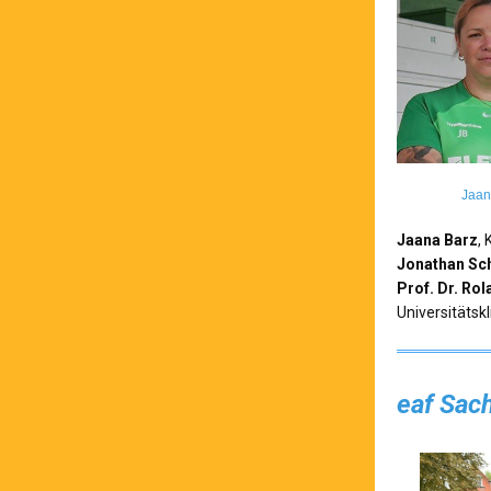
Jaan
Jaana Barz
,
Jonathan S
Prof. Dr. Rol
Universitätsk
eaf Sac