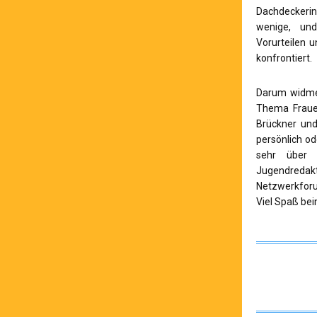
Dachdecker
wenige, un
Vorurteilen u
konfrontiert.
Darum widmet
Thema Frauen
Brückner und
persönlich o
sehr über 
Jugendreda
Netzwerkforu
Viel Spaß be