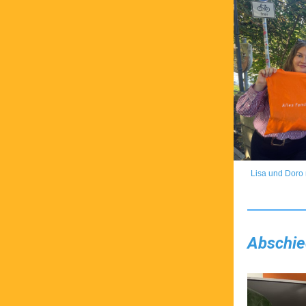
Lisa und Doro
Abschie