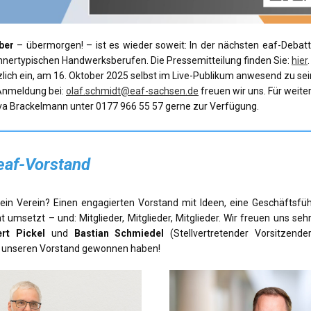
ber
– übermorgen! –
ist es wieder soweit: In der nächsten eaf-Deba
nnertypischen Handwerksberufen. Die Pressemitteilung finden Sie:
hier
.
zlich ein, am 16. Oktober 2025 selbst im Live-Publikum anwesend zu sei
Anmeldung bei:
olaf.schmidt@eaf-sachsen.de
freuen wir uns. Für weit
Eva Brackelmann unter 0177 966 55 57 gerne zur Verfügung.
eaf-Vorstand
ein Verein? Einen engagierten Vorstand mit Ideen, eine Geschäftsfüh
at umsetzt – und: Mitglieder, Mitglieder, Mitglieder. Wir freuen uns seh
ert Pickel
und
Bastian
Schmiedel
(Stellvertretender Vorsitzend
ür unseren Vorstand gewonnen haben!